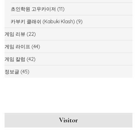
초인학원 고우카이저
(11)
카부키 클래쉬 (Kabuki Klash)
(9)
게임 리뷰
(22)
게임 라이프
(44)
게임 칼럼
(42)
정보글
(45)
Visitor