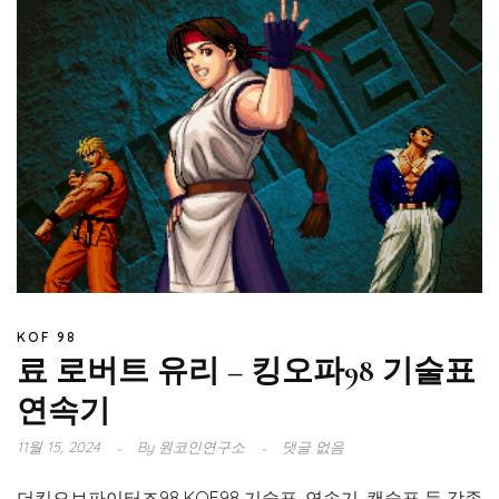
KOF 98
료 로버트 유리 – 킹오파98 기술표
연속기
11월 15, 2024
By
원코인연구소
댓글 없음
더킹오브파이터즈98 KOF98 기술표, 연속기, 캔슬표 등 각종