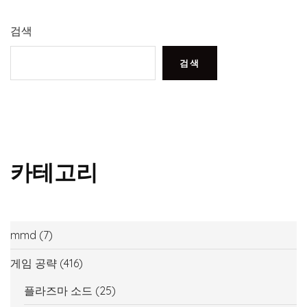
검색
검색
카테고리
mmd
(7)
게임 공략
(416)
플라즈마 소드
(25)