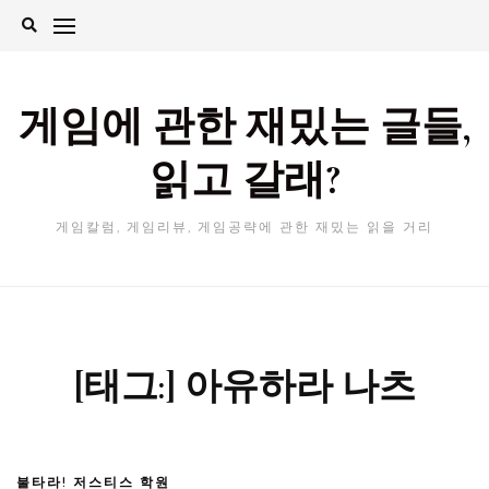
Skip
to
content
게임에 관한 재밌는 글들,
읽고 갈래?
게임칼럼, 게임리뷰, 게임공략에 관한 재밌는 읽을 거리
[태그:]
아유하라 나츠
불타라! 저스티스 학원