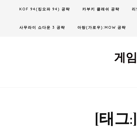
Skip
KOF 94(킹오파 94) 공략
카부키 클래쉬 공략
리
to
content
사무라이 쇼다운 3 공략
아랑(가로우):MOW 공략
게임
[태그: