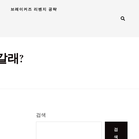
브레이커즈 리벤지 공략
갈래?
검색
검
색