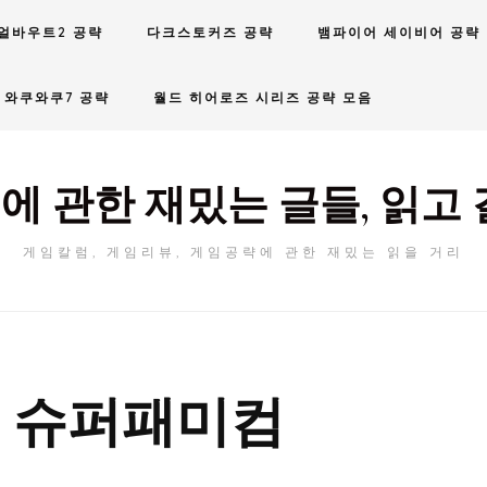
얼바우트2 공략
다크스토커즈 공략
뱀파이어 세이비어 공략
와쿠와쿠7 공략
월드 히어로즈 시리즈 공략 모음
에 관한 재밌는 글들, 읽고 
게임칼럼, 게임리뷰, 게임공략에 관한 재밌는 읽을 거리
]
슈퍼패미컴