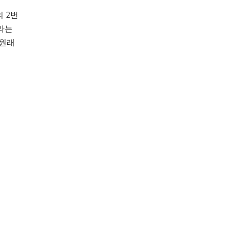
 2번
라는
 원래