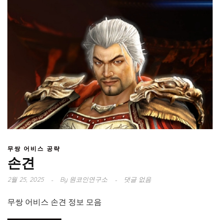
무쌍 어비스 공략
손견
2월 25, 2025
By
원코인연구소
댓글 없음
무쌍 어비스 손견 정보 모음