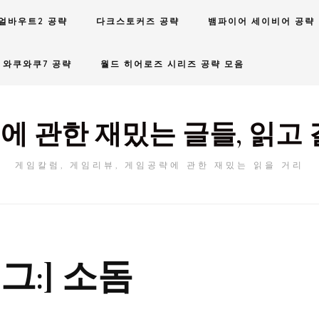
얼바우트2 공략
다크스토커즈 공략
뱀파이어 세이비어 공략
와쿠와쿠7 공략
월드 히어로즈 시리즈 공략 모음
에 관한 재밌는 글들, 읽고 
게임칼럼, 게임리뷰, 게임공략에 관한 재밌는 읽을 거리
그:]
소돔