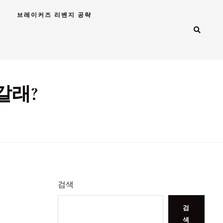
브레이커즈 리벤지 공략
갈래?
검색
검
색