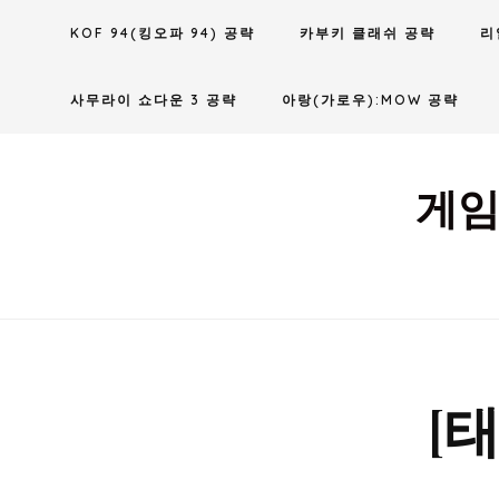
Skip
KOF 94(킹오파 94) 공략
카부키 클래쉬 공략
리
to
content
사무라이 쇼다운 3 공략
아랑(가로우):MOW 공략
게임
[태