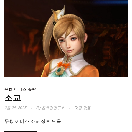
무쌍 어비스 공략
소교
2월 24, 2025
By
원코인연구소
댓글 없음
무쌍 어비스 소교 정보 모음