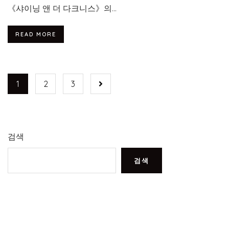
《샤이닝 앤 더 다크니스》의...
READ MORE
1
2
3
검색
검색