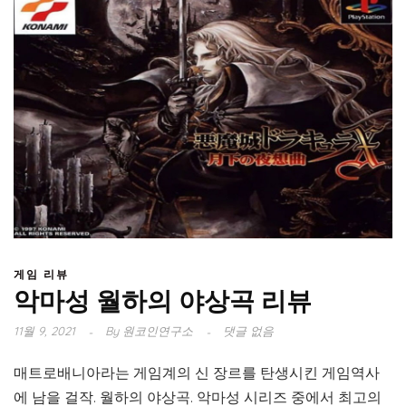
게임 리뷰
악마성 월하의 야상곡 리뷰
11월 9, 2021
By
원코인연구소
댓글 없음
매트로배니아라는 게임계의 신 장르를 탄생시킨 게임역사
에 남을 걸작. 월하의 야상곡. 악마성 시리즈 중에서 최고의