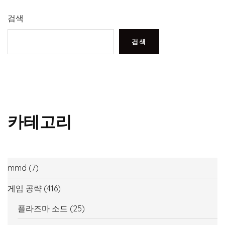
검색
검색
카테고리
mmd
(7)
게임 공략
(416)
플라즈마 소드
(25)