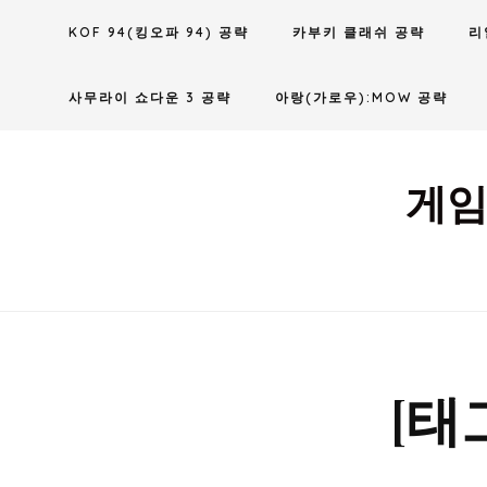
Skip
KOF 94(킹오파 94) 공략
카부키 클래쉬 공략
리
to
content
사무라이 쇼다운 3 공략
아랑(가로우):MOW 공략
게임
[태