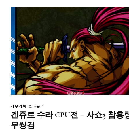
사무라이 쇼다운 3
겐쥬로 수라 CPU전 – 사쇼3 참홍
무쌍검