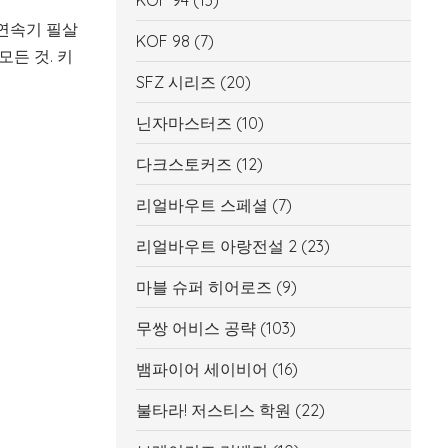
KOF 94
(13)
연속기 필살
KOF 98
(7)
모든 것. 키
SFZ 시리즈
(20)
닌자마스터즈
(10)
다크스토커즈
(12)
리얼바우트 스페셜
(7)
리얼바우트 아랑전설 2
(23)
마블 슈퍼 히어로즈
(9)
무쌍 어비스 공략
(103)
뱀파이어 세이비어
(16)
불타라! 저스티스 학원
(22)