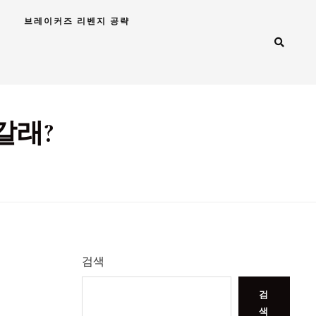
브레이커즈 리벤지 공략
갈래?
검색
검
색