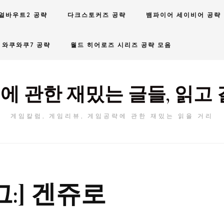
얼바우트2 공략
다크스토커즈 공략
뱀파이어 세이비어 공략
와쿠와쿠7 공략
월드 히어로즈 시리즈 공략 모음
에 관한 재밌는 글들, 읽고 
게임칼럼, 게임리뷰, 게임공략에 관한 재밌는 읽을 거리
그:]
겐쥬로