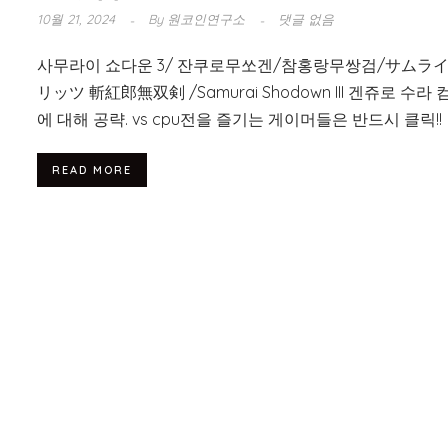
10월 21, 2024
By
원코인연구소
댓글 없음
사무라이 쇼다운 3/ 잔쿠로무쏘겐/참홍랑무쌍검/サムラ
リッツ 斬紅郎無双剣 /Samurai Shodown III 겐쥬로 수라
에 대해 공략. vs cpu전을 즐기는 게이머들은 반드시 클릭!!
READ MORE