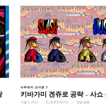
사무라이 쇼다운 3
랑
키바가미 겐쥬로 공략 – 사쇼 
10월 5, 2022
By
원코인연구소
댓글 없음