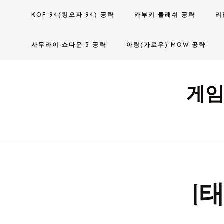
Skip
KOF 94(킹오파 94) 공략
카부키 클래쉬 공략
리
to
content
사무라이 쇼다운 3 공략
아랑(가로우):MOW 공략
게임
[태