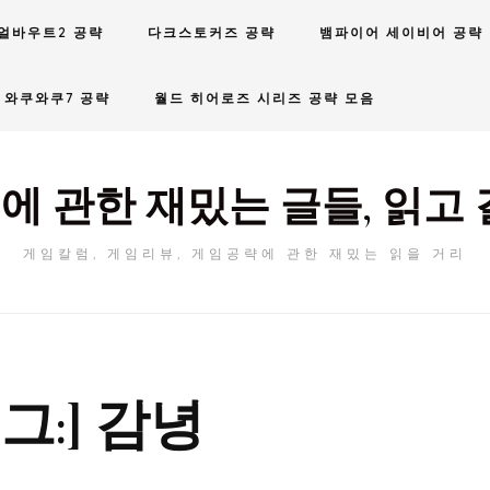
얼바우트2 공략
다크스토커즈 공략
뱀파이어 세이비어 공략
와쿠와쿠7 공략
월드 히어로즈 시리즈 공략 모음
에 관한 재밌는 글들, 읽고 
게임칼럼, 게임리뷰, 게임공략에 관한 재밌는 읽을 거리
그:]
감녕