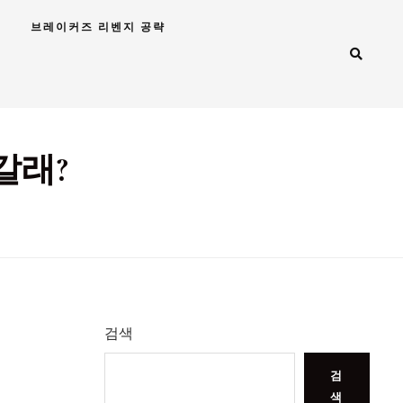
브레이커즈 리벤지 공략
갈래?
검색
검
색