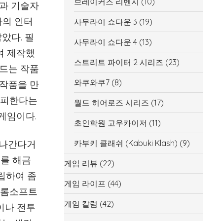
브레이커즈 리벤지
(10)
본과 기술자
와의 인터
사무라이 쇼다운 3
(19)
았다. 필
사무라이 쇼다운 4
(13)
여 제작했
스트리트 파이터 2 시리즈
(23)
만드는 작품
와쿠와쿠7
(8)
 작품을 만
카피한다는
월드 히어로즈 시리즈
(17)
 게임이다.
초인학원 고우카이저
(11)
 나간다거
카부키 클래쉬 (Kabuki Klash)
(9)
리를 해금
게임 리뷰
(22)
립하여 좀
게임 라이프
(44)
프롬소프트
게임 칼럼
(42)
이나 전투