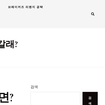
브레이커즈 리벤지 공략
갈래?
검색
면?
검
색