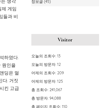
다는 생각
정보글
(45)
실제 게임
게임들과 비
Visitor
오늘의 조회수:
13
해석하였다.
오늘의 방문자:
12
산 원인을
 앤딩은 멀
어제의 조회수:
209
진다. 거짓
어제의 방문자:
125
목시킨 고급
총 조회수:
241,067
총 방문자:
94,088
총 페이지 조회수:
110