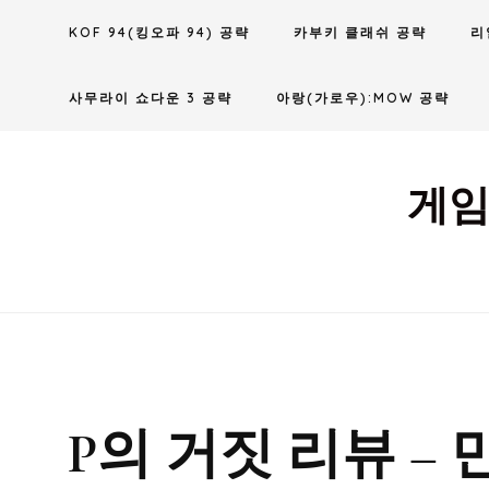
Skip
KOF 94(킹오파 94) 공략
카부키 클래쉬 공략
리
to
content
사무라이 쇼다운 3 공략
아랑(가로우):MOW 공략
게임
P의 거짓 리뷰 –