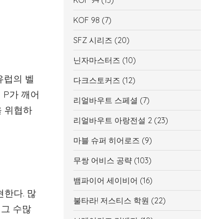
KOF 94
(13)
KOF 98
(7)
SFZ 시리즈
(20)
닌자마스터즈
(10)
 유럽의 벨
다크스토커즈
(12)
 P가 깨어
리얼바우트 스페셜
(7)
을 위협하
리얼바우트 아랑전설 2
(23)
마블 슈퍼 히어로즈
(9)
무쌍 어비스 공략
(103)
뱀파이어 세이비어
(16)
현한다. 많
불타라! 저스티스 학원
(22)
 그 수많