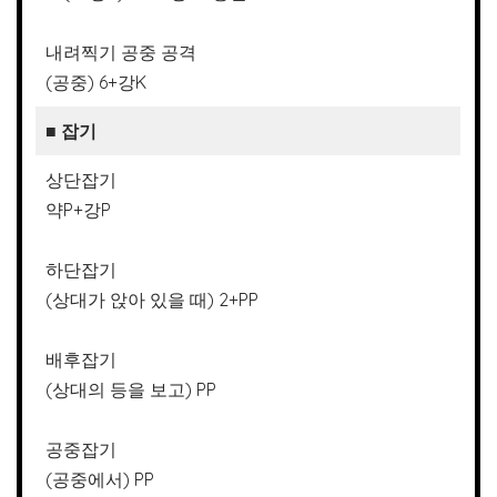
내려찍기 공중 공격
(공중) 6+강K
■
잡기
상단잡기
약P+강P
하단잡기
(상대가 앉아 있을 때) 2+PP
배후잡기
(상대의 등을 보고) PP
공중잡기
(공중에서) PP