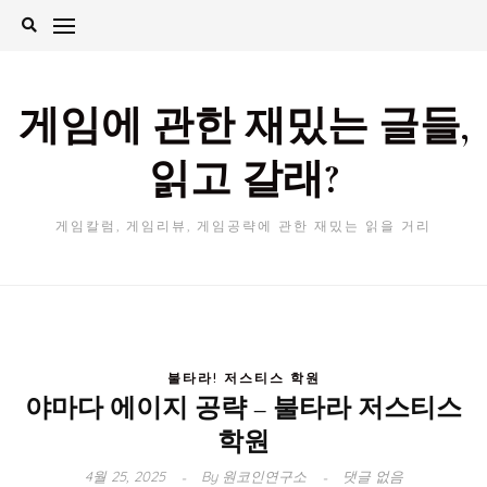
Skip
to
content
게임에 관한 재밌는 글들,
읽고 갈래?
게임칼럼, 게임리뷰, 게임공략에 관한 재밌는 읽을 거리
불타라! 저스티스 학원
야마다 에이지 공략 – 불타라 저스티스
학원
4월 25, 2025
By
원코인연구소
댓글 없음