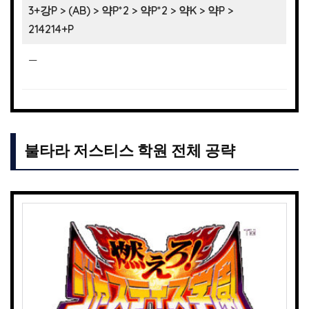
3+강P > (AB) > 약P*2 > 약P*2 > 약K > 약P >
214214+P
—
불타라 저스티스 학원 전체 공략