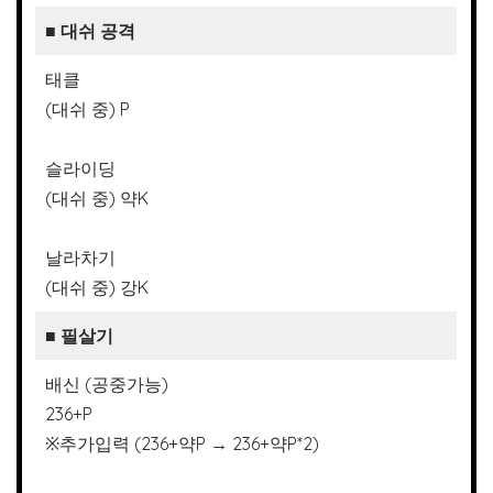
■ 대쉬 공격
태클
(대쉬 중) P
슬라이딩
(대쉬 중) 약K
날라차기
(대쉬 중) 강K
■
필살기
배신 (공중가능)
236+P
※추가입력 (236+약P → 236+약P*2)