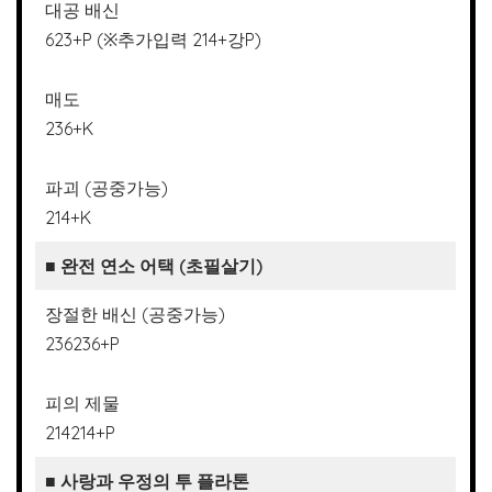
대공 배신
623+P (※추가입력 214+강P)
매도
236+K
파괴 (공중가능)
214+K
■
완전 연소 어택 (초필살기)
장절한 배신 (공중가능)
236236+P
피의 제물
214214+P
■
사랑과 우정의 투 플라톤