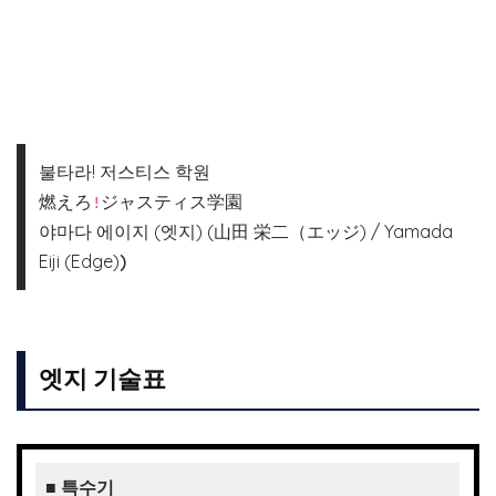
불타라! 저스티스 학원
燃えろ
ジャスティス学園
!
야마다 에이지 (엣지) (山田 栄二（エッジ) / Yamada
Eiji (Edge)
)
엣지 기술표
■
특수기