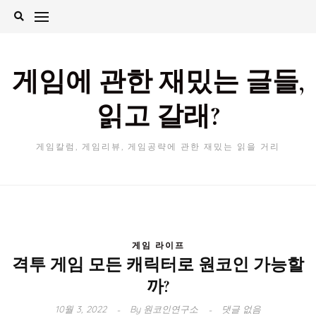
Skip
to
content
게임에 관한 재밌는 글들,
읽고 갈래?
게임칼럼, 게임리뷰, 게임공략에 관한 재밌는 읽을 거리
게임 라이프
격투 게임 모든 캐릭터로 원코인 가능할
까?
10월 3, 2022
By
원코인연구소
댓글 없음