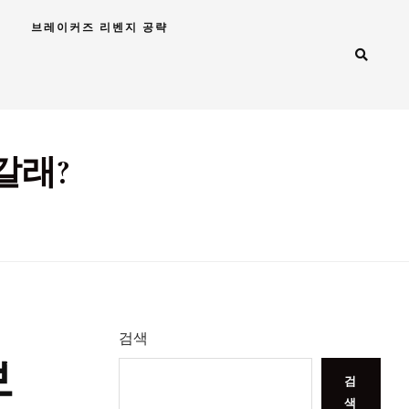
브레이커즈 리벤지 공략
갈래?
검색
보
검
색