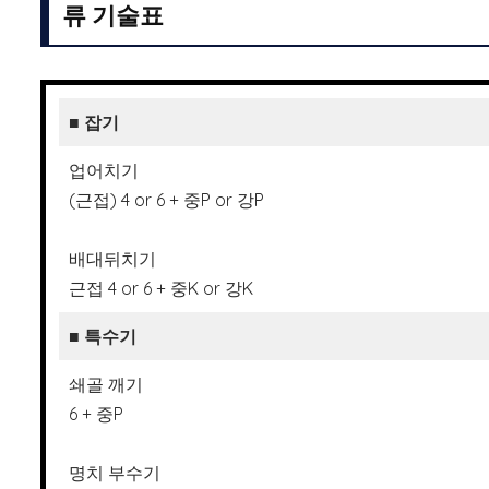
류 기술표
■ 잡기
업어치기
(근접) 4 or 6 + 중P or 강P
배대뒤치기
근접 4 or 6 + 중K or 강K
■ 특수기
쇄골 깨기
6 + 중P
명치 부수기