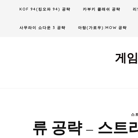
Skip
KOF 94(킹오파 94) 공략
카부키 클래쉬 공략
리
to
content
사무라이 쇼다운 3 공략
아랑(가로우):MOW 공략
게임
스
류 공략 – 스