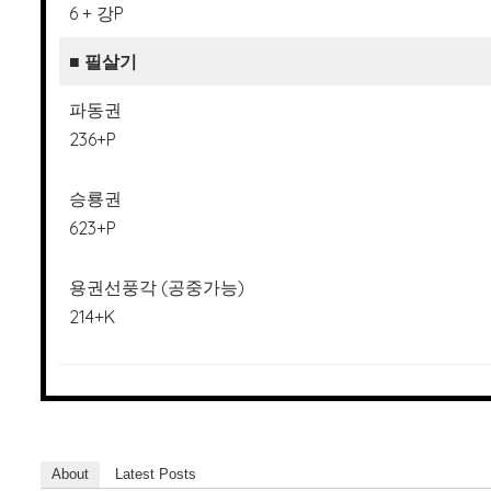
6 + 강P
■ 필살기
파동권
236+P
승룡권
623+P
용권선풍각 (공중가능)
214+K
About
Latest Posts